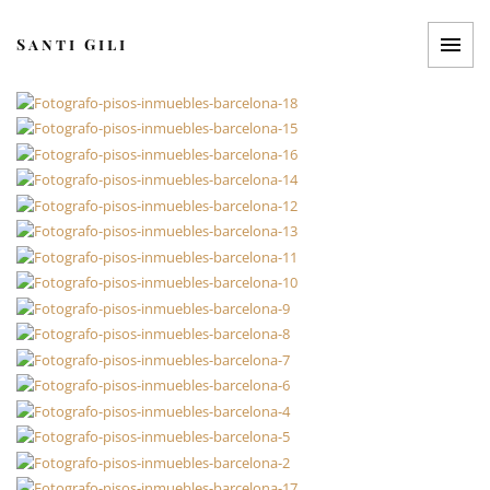
Saltar
al
Santi Gili
contenido
Menú
Fotografo de
Barcelona